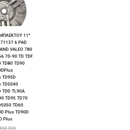
ΜΠΛΕΚΤΟΥ 11''
171137 6 PAD
AND VALEO 780
66 70-90 TD TDF
0 TD80 TD90
0DPlus
s TD95D
s TD5040
D TDD TL90A
90 TD95 TD70
D5050 TD60
D Plus TD90D
D Plus
450.00€