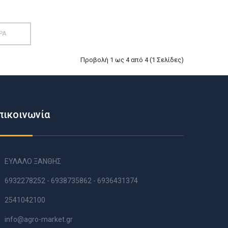
ΡΑ
Προβολή 1 ως 4 από 4 (1 Σελίδες)
πικοινωνία
ΕΥΛΑΛΟ ΞΑΝΘΗΣ
6932278252 - 6938735862 - 6936431374
2541042100
info@agro-market.gr