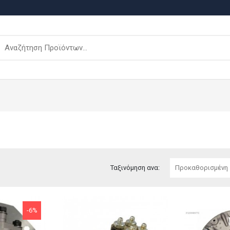
Ταξινόμηση ανα:
-6%