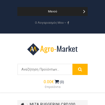
Μενού
Ο Λογαριασμός Μου
0.00€
(0)
0 προϊόντα
ΜΙΖΑ RUGGERINI CRD100