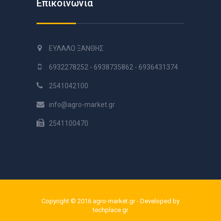
Επικοινωνία
ΕΥΛΑΛΟ ΞΑΝΘΗΣ
6932278252 - 6938735862 - 6936431374
2541042100
info@agro-market.gr
2541100470
Copyright © 2016 agro-market.gr - Developed by
techplace.gr