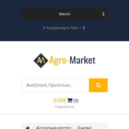
Μενού
Ο Λογαριασμός Μου
0.00€
(0)
0 προϊόντα
Κατασκευαστής
Ferrari