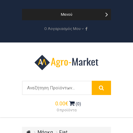
Μενού
Ο Λογαριασμός Μου
0.00€
(0)
0 προϊόντα
Μάρκα
Fiat