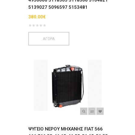
4956666 5118305 5118306 5104821
5139027 5096597 5153481
380.00€
ΑΓΟΡΑ
ΨΥΓΕΙΟ ΝΕΡΟΥ ΜΗΧΑΝΗΣ FIAT 566