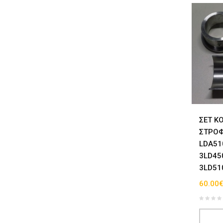
ΣΕΤ Κ
ΣΤΡΟΦ
LDA51
3LD45
3LD51
60.00