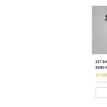
ΣΕΤ Β
RD80 
35.00