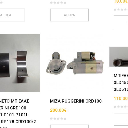
18.00€
ΑΓΟΡΑ
ΑΓΟΡΑ
ΜΠΙΕΛ
3LD45
3LD51
110.00
ΝΕΤΟ ΜΠΙΕΛΑΣ
ΜΙΖΑ RUGGERINI CRD100
RINI CRD100
200.00€
1 P101 P101L
 RP178 CRD100/2