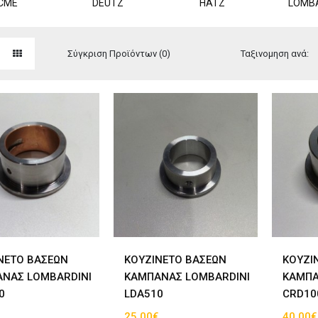
CME
DEUTZ
HATZ
LOMBA
Σύγκριση Προϊόντων (0)
Ταξινομηση ανά:
ΝΕΤΟ ΒΑΣΕΩΝ
ΚΟΥΖΙΝΕΤΟ ΒΑΣΕΩΝ
ΚΟΥΖΙ
ΝΑΣ LOMBARDINI
ΚΑΜΠΑΝΑΣ LOMBARDINI
ΚΑΜΠΑ
0
LDA510
CRD10
€
25.00€
40.00€