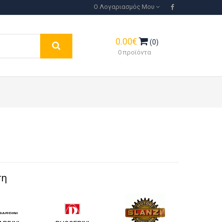
Ο Λογαριασμός Μου
0.00€
(0)
0 προϊόντα
ση