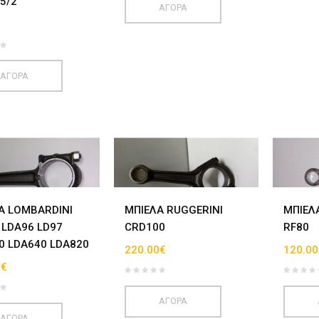
5/2
ΑΓΟΡΑ
€
ΑΓΟΡΑ
Α LOMBARDINI
ΜΠΙΕΛΑ RUGGERINI
ΜΠΙΕΛ
 LDA96 LD97
CRD100
RF80
0 LDA640 LDA820
220.00€
120.00
0€
ΑΓΟΡΑ
ΑΓΟΡΑ