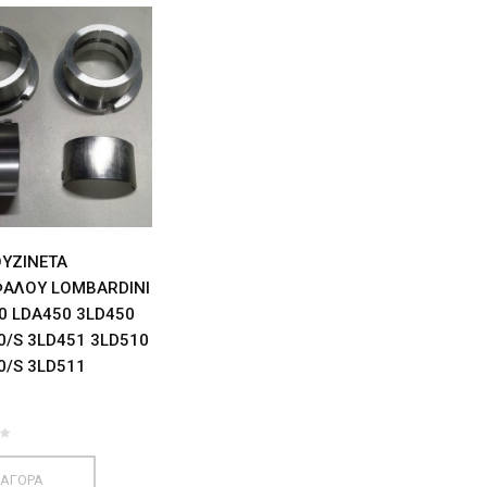
ΟΥΖΙΝΕΤΑ
ΑΛΟΥ LOMBARDINI
0 LDA450 3LD450
0/S 3LD451 3LD510
0/S 3LD511
€
ΑΓΟΡΑ