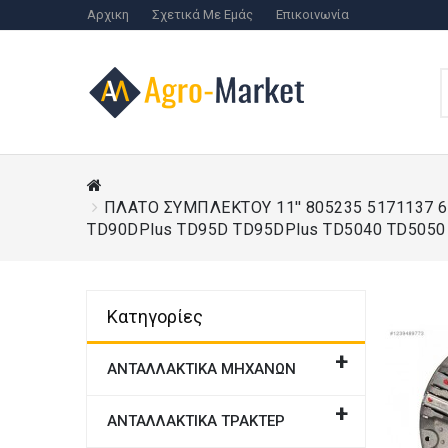
Αρχικη
Σχετικά Με Εμάς
Επικοινωνία
ΠΛΑΤO ΣΥΜΠΛΕΚΤΟΥ 11'' 805235 5171137 6
TD90DPlus TD95D TD95DPlus TD5040 TD5050 
Κατηγορίες
ΑΝΤΑΛΛΑΚΤΙΚΑ ΜΗΧΑΝΩΝ
ΑΝΤΑΛΛΑΚΤΙΚΑ ΤΡΑΚΤΕΡ