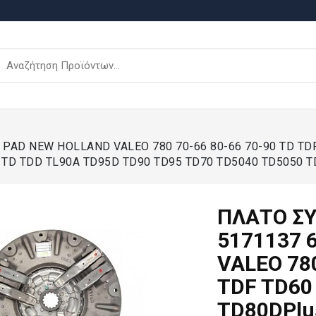
 PAD NEW HOLLAND VALEO 780 70-66 80-66 70-90 TD TD
TD TDD TL90A TD95D TD90 TD95 TD70 TD5040 TD5050 TD
ΠΛΑΤO ΣΥ
5171137 
VALEO 780
TDF TD60
TD80DPlu