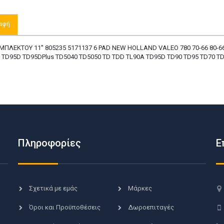
αφή
ΠΛΕΚΤΟΥ 11'' 805235 5171137 6 PAD NEW HOLLAND VALEO 780 70-66 80-66
 TD95D TD95DPlus TD5040 TD5050 TD TDD TL90A TD95D TD90 TD95 TD70 TD5
Πληροφορίες
Ε
Σχετικά με εμάς
Μάρκες
Όροι και Προϋποθέσεις
Δωροεπιταγές