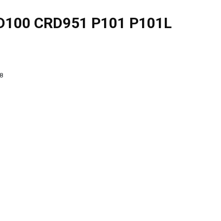
D100 CRD951 P101 P101L
8